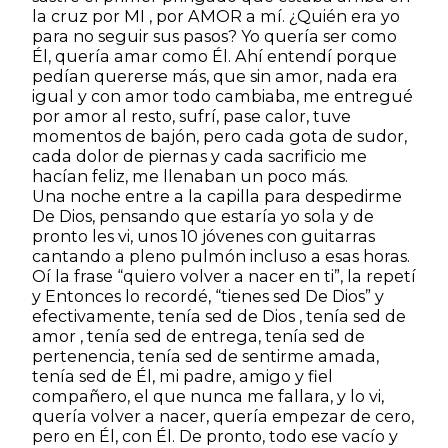
la cruz por MI , por AMOR a mí. ¿Quién era yo
para no seguir sus pasos? Yo quería ser como
Él, quería amar como Él. Ahí entendí porque
pedían quererse más, que sin amor, nada era
igual y con amor todo cambiaba, me entregué
por amor al resto, sufrí, pase calor, tuve
momentos de bajón, pero cada gota de sudor,
cada dolor de piernas y cada sacrificio me
hacían feliz, me llenaban un poco más.
Una noche entre a la capilla para despedirme
De Dios, pensando que estaría yo sola y de
pronto les vi, unos 10 jóvenes con guitarras
cantando a pleno pulmón incluso a esas horas.
Oí la frase “quiero volver a nacer en ti”, la repetí
y Entonces lo recordé, “tienes sed De Dios” y
efectivamente, tenía sed de Dios , tenía sed de
amor , tenía sed de entrega, tenía sed de
pertenencia, tenía sed de sentirme amada,
tenía sed de Él, mi padre, amigo y fiel
compañero, el que nunca me fallara, y lo vi,
quería volver a nacer, quería empezar de cero,
pero en Él, con Él. De pronto, todo ese vacío y