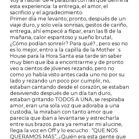
Voy a hablar de 4 palabras con las que definiría
esta experiencia: la entrega, el amor, el
sacrificio y el agradecimiento.
Primer día me levanto, pronto, después de un
viaje duro, y solo veía sonrisas, gestos de cariño,
entrega, ahí empecé a flipar, eran las 8 de la
mañana, calor espantoso y sueño brutal,
¿Cómo podían sonreír? Para qué? , pero eso no
es lo mejor, entro a la capilla de la Mother´s
House para la Hora Santa esa tarde sin saber
muy bien que iba a encontrarme y de pronto
veo a cientos de jóvenes rezando, pero no
como yo había visto antes cada uno no por su
lado y rezando un poco por cumplir, no,
estaban cantando desde el corazón, se estaban
desviviendo después de un día tan duro,
estaban gritando TODOS A UNA, se respiraba
amor, eran una sola voz que adoraba a una
custodia, la miraban con tanto amor que
parecía que iban a levantarse y estrecharla
entre sus brazos. para ya rematar mi alucine,
llega la voz en Off y lo escucho : “QUE NOS
QUERAMOS MÁS”, ¿Quién era esta gente que