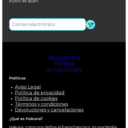
buzón de spam.
Dobraczynski.
Pobrecillo de
descubierto...
Asís, llena de
fuerte
sensibilidad...
La Madre
Teresa de
Calcuta
LEO MAASBURG
Biografía y obra
de Leo
Maasburg.
CALENDARIO
PRENSA
LECTURAS DE HOY
El Cura de Ars
Políticas
FRANCIS
Esta obra,
TROCHU
Aviso Legal
excepcional en
Política de privacidad
literatura
Política de cookies
hagiográfica,
Términos y condiciones
nos brinda los
Devoluciones y cancelaciones
hechos sin
comentarios
¿Qué es Hakuna?
superfluos, con
Hakuna, como nos define el Papa Francisco, es una familia