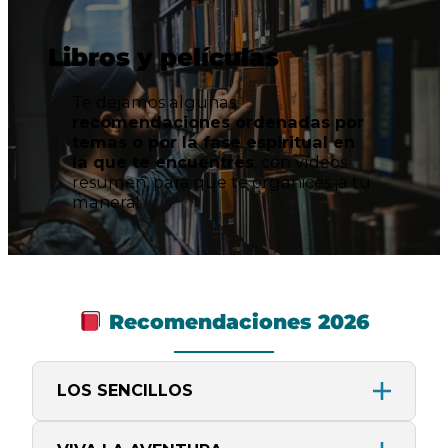
Libros y películas
Te dejamos algunas
recomendaciones ordenadas por
temas o por la fase espiritual en
la que te encuentres
, con vídeos
resumen, para que te organices ¡a tu
manera!
Recomendaciones 2026
LOS SENCILLOS