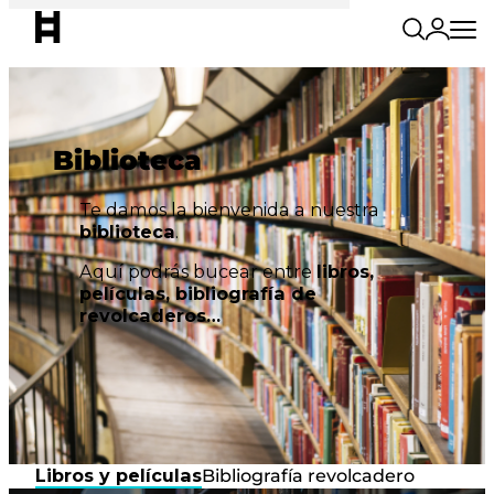
Biblioteca
Te damos la bienvenida a nuestra
biblioteca
.
Aquí podrás bucear entre
libros,
películas, bibliografía de
revolcaderos…
Libros y películas
Bibliografía revolcadero