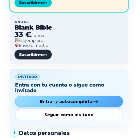
Suscribirme
→
ANUAL
Blank Bible
33 €
/ anual
6 ejemplares
Envío bimestral
Suscribirme
→
INVITADO
Entra con tu cuenta o sigue como
invitado
Entrar y autocompletar
Seguir como invitado
Datos personales