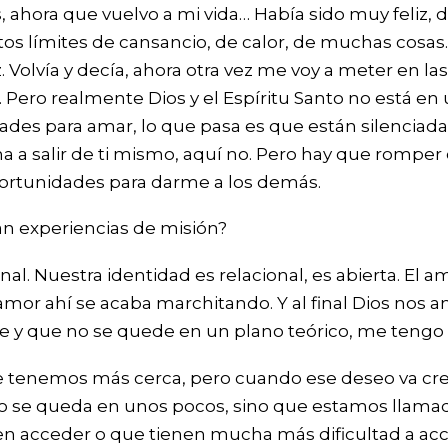
ás, ahora que vuelvo a mi vida… Había sido muy feli
os límites de cansancio, de calor, de muchas cosas.
iz. Volvía y decía, ahora otra vez me voy a meter en
Pero realmente Dios y el Espíritu Santo no está en un
es para amar, lo que pasa es que están silenciadas.
llama a salir de ti mismo, aquí no. Pero hay que romp
ortunidades para darme a los demás.
an experiencias de misión?
onal. Nuestra identidad es relacional, es abierta. El
 amor ahí se acaba marchitando. Y al final Dios nos
 y que no se quede en un plano teórico, me tengo
ue tenemos más cerca, pero cuando ese deseo va cr
o se queda en unos pocos, sino que estamos llamado
n acceder o que tienen mucha más dificultad a acced