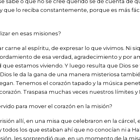
se sabe o que no se cree querido se dé cuenta de que
on él y que lo reciba constantemente, porque es más 
izar en esas misiones?
 carne al espíritu, de expresar lo que vivimos. Ni s
ordamiento de esa verdad, agradecimiento y por amo
d que estamos viviendo. Y luego resulta que Dios se 
 Dios le da la gana de una manera misteriosa tambi
llegan. Tenemos el corazón tapado y la música penetr
corazón. Traspasa muchas veces nuestros límites y Di
rvido para mover el corazón en la misión?
risión allí, en una misa que celebraron en la cárce
todos los que estaban ahí que no conocían ni a Hakun
ón, les sorprendió que, en un momento de la misa, e