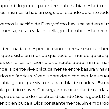
 aprendido y que aparentemente habían estado rez
llos mismos la habían seguido rezando durante todo
 vemos la acción de Dios y cómo hay una sed en el 
 mensaje es: la vida es bella, y el hombre está hecho
ecir nada en específico sino expresar eso que hemos
a y que existe un mundo que todo el mundo quiere qu
tros son ellos. Un ejemplo concreto que a mí me m
nde la gente vive prácticamente entre basura y hay
erlos en fábricas. Viven, sobreviven con eso. Me ac
y había gente que vivía en una tabla de madera. Est
a podido mover. Conseguimos una silla de ruedas y
, se despidió de nosotros diciendo God is good, Di
endo en duda a Dios constantemente. Sin embargo,