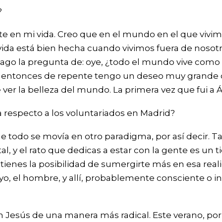
?
e en mi vida. Creo que en el mundo en el que vivimo
vida está bien hecha cuando vivimos fuera de nosot
 la pregunta de: oye, ¿todo el mundo vive como vivo
 entonces de repente tengo un deseo muy grande de
er la belleza del mundo. La primera vez que fui a Áf
 respecto a los voluntariados en Madrid?
todo se movía en otro paradigma, por así decir. T
 tal, y el rato que dedicas a estar con la gente es u
enes la posibilidad de sumergirte más en esa realid
el yo, el hombre, y allí, probablemente consciente 
n Jesús de una manera más radical. Este verano, por