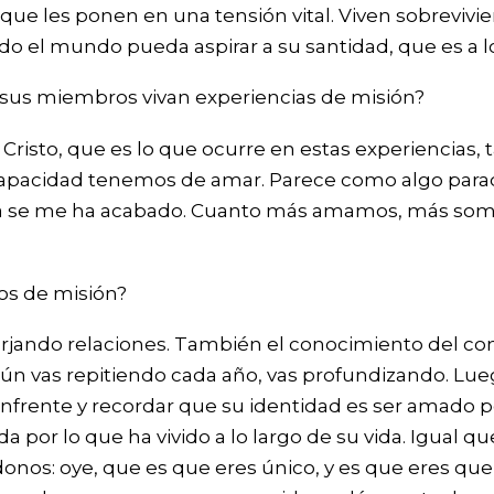
ue les ponen en una tensión vital. Viven sobrevivi
do el mundo pueda aspirar a su santidad, que es a l
us miembros vivan experiencias de misión?
e Cristo, que es lo que ocurre en estas experiencias
cidad tenemos de amar. Parece como algo paradój
 ya se me ha acabado. Cuanto más amamos, más somo
os de misión?
forjando relaciones. También el conocimiento del co
gún vas repitiendo cada año, vas profundizando. Lue
enfrente y recordar que su identidad es ser amado
a por lo que ha vivido a lo largo de su vida. Igual
nos: oye, que es que eres único, y es que eres queri