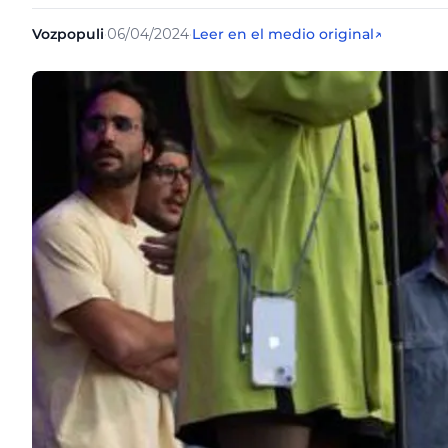
Vozpopuli
·
06/04/2024
·
Leer en el medio original
↗