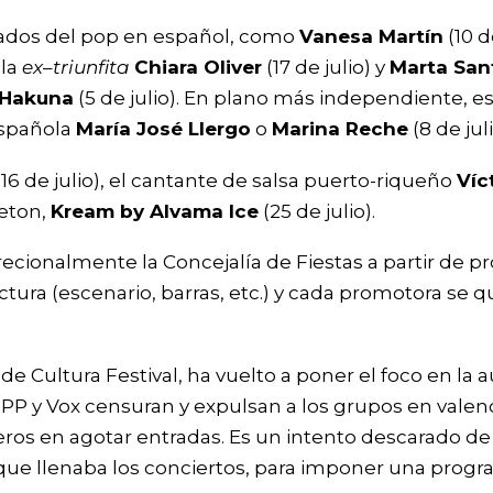
cados del pop en español, como
Vanesa Martín
(10 d
 la
ex
–
triunfita
Chiara Oliver
(17 de julio) y
Marta San
Hakuna
(5 de julio). En plano más independiente, es
 española
María José Llergo
o
Marina Reche
(8 de juli
16 de julio), el cantante de salsa puerto-riqueño
Víc
aeton,
Kream by Alvama Ice
(25 de julio).
ecionalmente la Concejalía de Fiestas a partir de pr
ctura (escenario, barras, etc.) y cada promotora se 
e Cultura Festival, ha vuelto a poner el foco en la 
 PP y Vox censuran y expulsan a los grupos en valen
eros en agotar entradas. Es un intento descarado de 
 que llenaba los conciertos, para imponer una progr