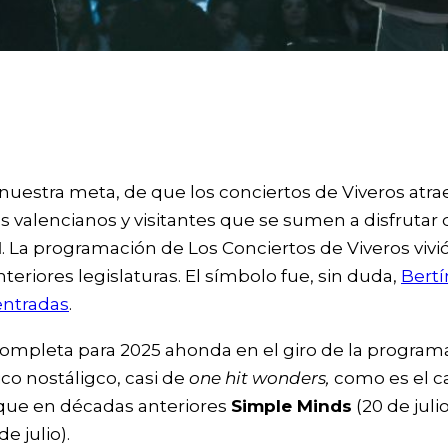
nuestra meta, de que los conciertos de Viveros atra
 valencianos y visitantes que se sumen a disfrutar 
l
. La programación de Los Conciertos de Viveros vivi
teriores legislaturas. El símbolo fue, sin duda,
Bertí
entradas
.
n completa para 2025 ahonda en el giro de la progr
co nostáligco, casi de
one hit wonders,
como es el c
nque en décadas anteriores
Simple Minds
(20 de julio
de julio).