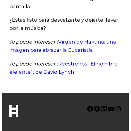
pantalla.
¿Estás listo para descalzarte y dejarte llevar
por la música?
Te puede interesar :
Virgen de Hakuna: una
imagen para abrazar la Eucaristía
Te puede interesar :
Reestrenos: ‘El hombre
elefante’ , de David Lynch
Facebook
Spotify
LinkedIn
YouTube
Instagram