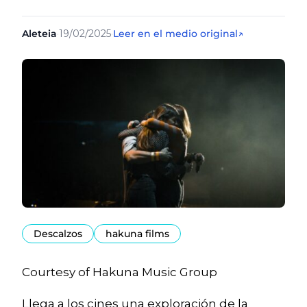
Aleteia
·
19/02/2025
·
Leer en el medio original
↗
Descalzos
hakuna films
Courtesy of Hakuna Music Group
Llega a los cines una exploración de la