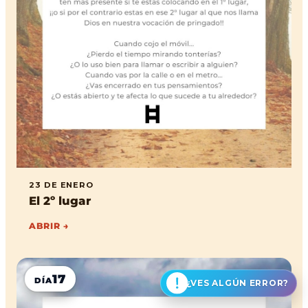
23 DE ENERO
El 2º lugar
ABRIR →
17
DÍA
¿VES ALGÚN ERROR?