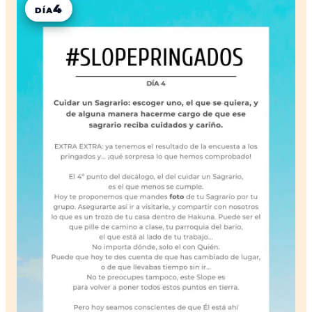
4
DÍA