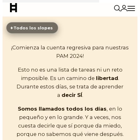
←
Todos los slopes
2024
Pringados – PAM
¡Comienza la cuenta regresiva para nuestras
PAM 2024!
8 de enero – 16 de febrero 2024
40 DÍAS
COMPLETADO
Esto no es una lista de tareas ni un reto
imposible. Es un camino de
libertad
.
Durante estos días, se trata de aprender
a
decir SÍ
.
Somos llamados todos los días
, en lo
pequeño y en lo grande. Y a veces, nos
cuesta decirle que sí porque da miedo,
porque no sabemos qué viene después.