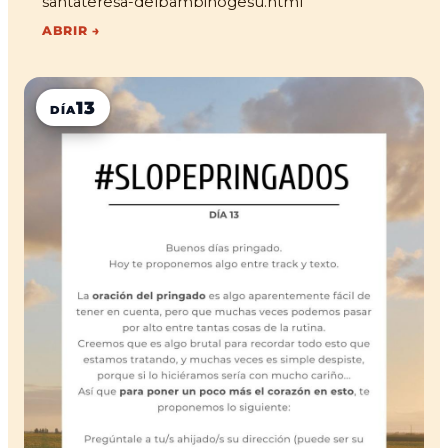
santateresa-delbambinogesu.html
ABRIR →
13
DÍA