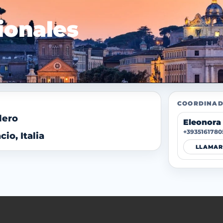
ionales
COORDINAD
dero
Eleonora 
+3935161780
io, Italia
LLAMAR