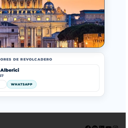
ORES DE REVOLCADERO
Alberici
57
WHATSAPP
Facebook
Spotify
LinkedIn
YouTube
Instagram