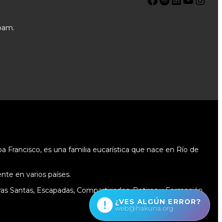
pam.
 Francisco, es una familia eucarística que nace en Río de
te en varios países.
as Santas, Escapadas, Compartiriados, Retiros y Formación.
¿VES ALGÚN ERROR?
web@hakuna.org