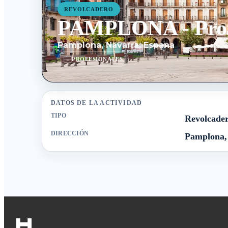
REVOLCADERO
PAMPLONA - Profe
Pamplona, Navarra, España
PROFESIONALES
DATOS DE LA ACTIVIDAD
TIPO
Revolcade
DIRECCIÓN
Pamplona,