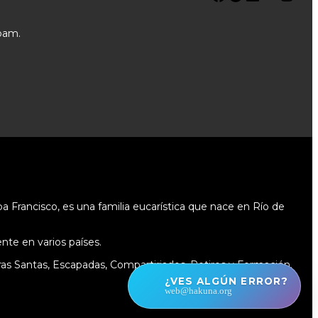
pam.
 Francisco, es una familia eucarística que nace en Río de
te en varios países.
as Santas, Escapadas, Compartiriados, Retiros y Formación.
¿VES ALGÚN ERROR?
web@hakuna.org