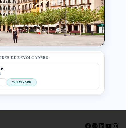
ORES DE REVOLCADERO
ce
8
WHATSAPP
Facebook
Spotify
LinkedIn
YouTube
Instagram