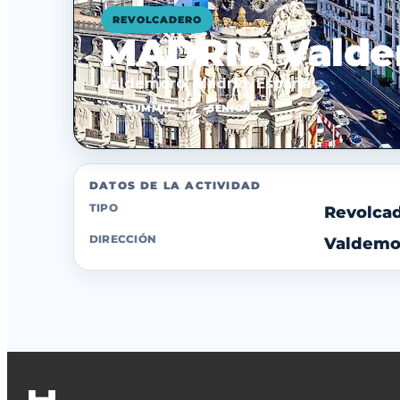
REVOLCADERO
MADRID Vald
Valdemoro, Madrid, España
SUMMIT
SENIOR
DATOS DE LA ACTIVIDAD
TIPO
Revolca
DIRECCIÓN
Valdemor