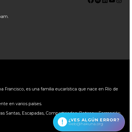
pam.
 Francisco, es una familia eucarística que nace en Río de
te en varios países.
as Santas, Escapadas, Compartiriados, Retiros y Formación.
¿VES ALGÚN ERROR?
web@hakuna.org