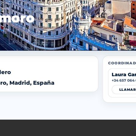
emoro
COORDINAD
dero
Laura Ga
+34 657 064
o, Madrid, España
LLAMAR