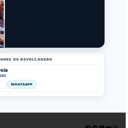
ORES DE REVOLCADERO
rcía
 050
WHATSAPP
Facebook
Spotify
LinkedIn
YouTube
Instagram