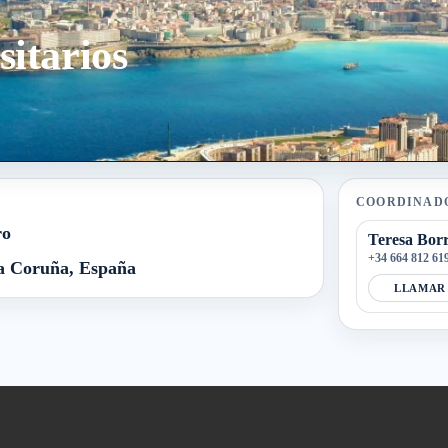
itarios
COORDINAD
ro
Teresa Bor
+34 664 812 61
a Coruña, España
LLAMAR