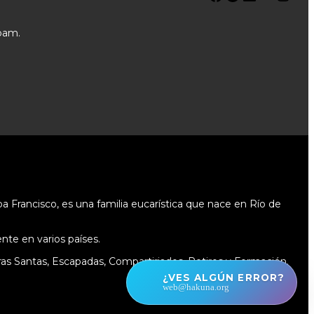
pam.
 Francisco, es una familia eucarística que nace en Río de
te en varios países.
as Santas, Escapadas, Compartiriados, Retiros y Formación.
¿VES ALGÚN ERROR?
web@hakuna.org