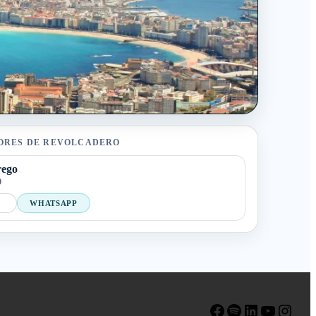
ORES DE REVOLCADERO
rego
9
WHATSAPP
Facebook
Spotify
LinkedIn
YouTube
Instagram