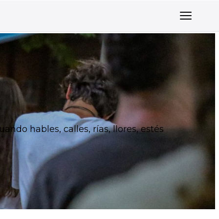
uando hables, calles, rías, llores, estés