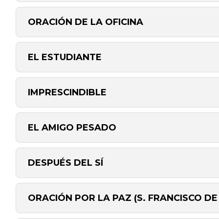
ORACIÓN DE LA OFICINA
EL ESTUDIANTE
IMPRESCINDIBLE
EL AMIGO PESADO
DESPUÉS DEL SÍ
ORACIÓN POR LA PAZ (S. FRANCISCO DE 