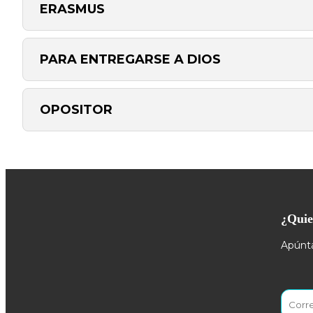
ERASMUS
PARA ENTREGARSE A DIOS
OPOSITOR
¿Quie
Apúnta