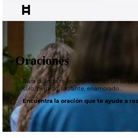
Oraciones
Para cuando te levantes dando un salto 
solo, perdido, radiante, enamorado…
Encuentra la oración que te ayude a re