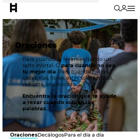
Oraciones
Para cuando te levantes dando un
salto mortal. O
para cuando no sea
tu mejor día
. Para cuando hables,
calles, rías, llores, estés solo, perdido,
radiante, enamorado…
Encuentra la oración que te ayude
a rezar cuando sobren las
palabras.
Oraciones
Decálogos
Para el día a día