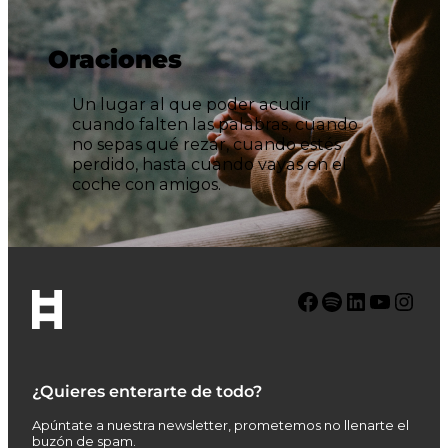
Oraciones
Un lugar al que poder acudir
cuando falten las palabras, cuando
no sepas qué rezar, cuando estés
perdido, hasta cuando vayas en el
coche con amigos.
Facebook
Spotify
LinkedIn
YouTube
Instagram
¿Quieres enterarte de todo?
Apúntate a nuestra newsletter, prometemos no llenarte el
buzón de spam.