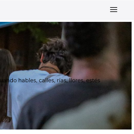
uando hables, calles, rías, llores, estés