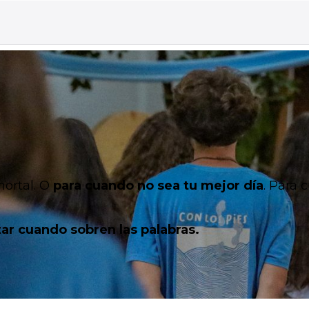
mortal. O
para cuando no sea tu mejor día
. Para c
zar cuando sobren las palabras.