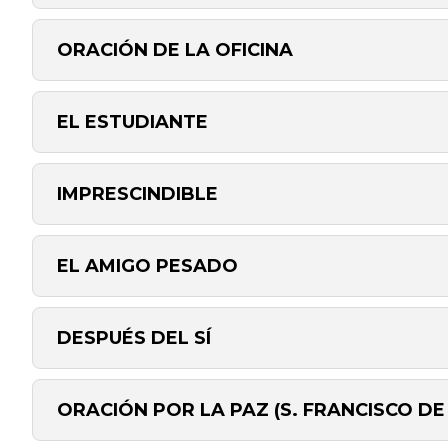
ORACIÓN DE LA OFICINA
EL ESTUDIANTE
IMPRESCINDIBLE
EL AMIGO PESADO
DESPUÉS DEL SÍ
ORACIÓN POR LA PAZ (S. FRANCISCO DE 