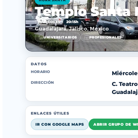
HORA SANTA
Templo Santa 
20:15h
MIÉRCOLES
Guadalajara, Jalisco, México
UNIVERSITARIOS
PROFESIONALES
DATOS
HORARIO
Miércoles
DIRECCIÓN
C. Teatr
Guadalaj
ENLACES ÚTILES
IR CON GOOGLE MAPS
ABRIR GRUPO DE 