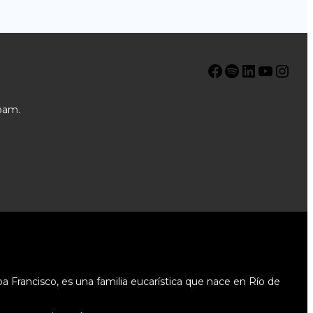
Facebook
Spotify
LinkedIn
YouTube
Instagram
pam.
 Francisco, es una familia eucarística que nace en Río de