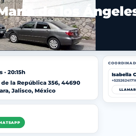
María de los Ángele
COORDINAD
 · 20:15h
Isabella 
+5252624171
o de la República 356, 44690
ara, Jalisco, México
LLAMAR
WHATSAPP