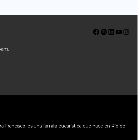
Facebook
Spotify
LinkedIn
YouTube
Instagram
pam.
 Francisco, es una familia eucarística que nace en Río de