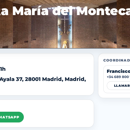
ta María del Montec
COORDINAD
21h
Francisc
+34 689 800
 Ayala 37, 28001 Madrid, Madrid,
LLAMAR
WHATSAPP