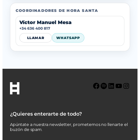
COORDINADORES DE HORA SANTA
Víctor Manuel Mesa
+34 636 400 817
LLAMAR
WHATSAPP
Facebook
Spotify
LinkedIn
YouTube
Instagram
¿Quieres enterarte de todo?
Apúntate a nuestra newsletter, prometemos no llenarte el
buzón de spam.