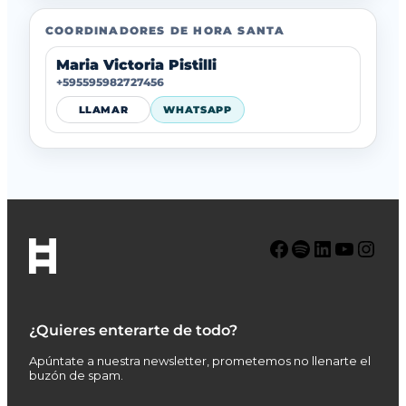
COORDINADORES DE HORA SANTA
Maria Victoria Pistilli
+595595982727456
LLAMAR
WHATSAPP
Facebook
Spotify
LinkedIn
YouTube
Instagram
¿Quieres enterarte de todo?
Apúntate a nuestra newsletter, prometemos no llenarte el
buzón de spam.