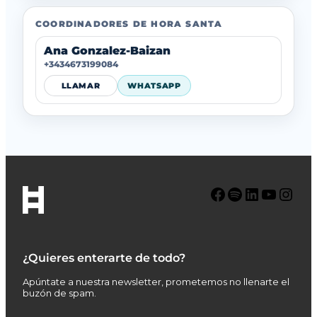
COORDINADORES DE HORA SANTA
Ana Gonzalez-Baizan
+3434673199084
LLAMAR
WHATSAPP
Facebook
Spotify
LinkedIn
YouTube
Instagram
¿Quieres enterarte de todo?
Apúntate a nuestra newsletter, prometemos no llenarte el
buzón de spam.