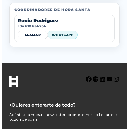
COORDINADORES DE HORA SANTA
Rocio Rodriguez
+34 618 654 254
LLAMAR
WHATSAPP
Facebook
Spotify
LinkedIn
YouTube
Instagram
¿Quieres enterarte de todo?
Apúntate a nuestra newsletter, prometemos no llenarte el
buzón de spam.