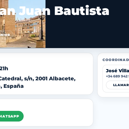
an Juan Bautista
ENIOR
COORDINAD
 21h
José Vill
+34 689 942
Catedral, s/n, 2001 Albacete,
, España
LLAMAR
WHATSAPP