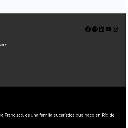
Facebook
Spotify
LinkedIn
YouTube
Instagram
pam.
 Francisco, es una familia eucarística que nace en Río de