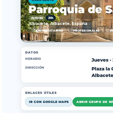
HORA SANTA
Parroquia de S
21h
JUEVES
Albacete, Albacete, España
UNIVERSITARIOS
PROFESIONALES
S
DATOS
HORARIO
Jueves ·
DIRECCIÓN
Plaza la 
Albacete
ENLACES ÚTILES
IR CON GOOGLE MAPS
ABRIR GRUPO DE 