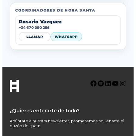
COORDINADORES DE HORA SANTA
Rosario Vázquez
+34 670 090 256
LLAMAR
WHATSAPP
Facebook
Spotify
LinkedIn
YouTube
Instagram
¿Quieres enterarte de todo?
Apúntate a nuestra newsletter, prometemos no llenarte el
buzón de spam.