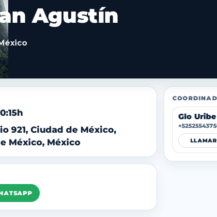
San Agustín
 México
COORDINAD
20:15h
Glo Uribe
+5252554375
io 921, Ciudad de México,
e México, México
LLAMAR
WHATSAPP