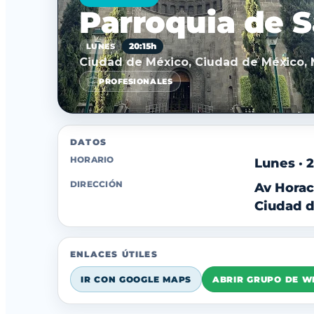
Parroquia de 
20:15h
LUNES
Ciudad de México, Ciudad de México,
PROFESIONALES
DATOS
HORARIO
Lunes · 
DIRECCIÓN
Av Horac
Ciudad d
ENLACES ÚTILES
IR CON GOOGLE MAPS
ABRIR GRUPO DE 