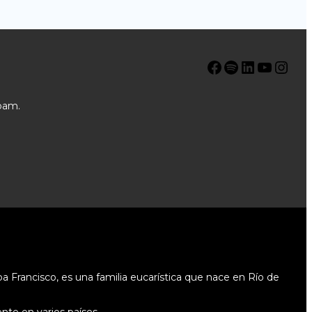
Facebook
Spotify
LinkedIn
YouTube
Instagram
pam.
 Francisco, es una familia eucarística que nace en Río de