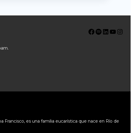
Facebook
Spotify
LinkedIn
YouTube
Instagram
pam.
 Francisco, es una familia eucarística que nace en Río de