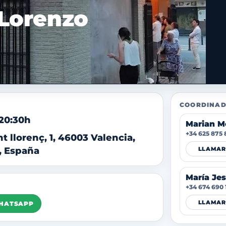
 Lorenzo
COORDINAD
 20:30h
Marian Me
+34 625 875 
t llorenç, 1, 46003 Valencia,
, España
LLAMAR
María Je
+34 674 690 
LLAMAR
WHATSAPP