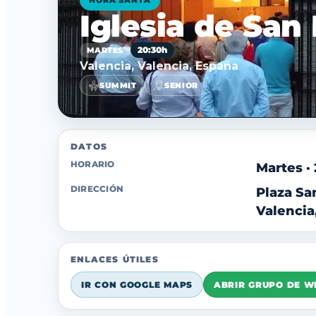
HORA SANTA
Iglesia de San
20:30h
MARTES
Valencia, Valencia, España
SUMMIT
SENIOR
DATOS
HORARIO
Martes ·
DIRECCIÓN
Plaza San
Valencia
ENLACES ÚTILES
IR CON GOOGLE MAPS
ABRIR GRUPO DE 