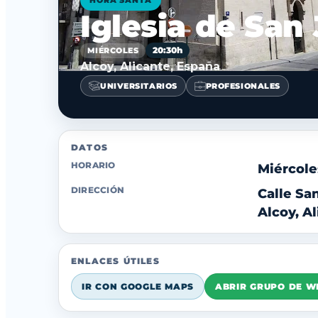
HORA SANTA
Iglesia de San
20:30h
MIÉRCOLES
Alcoy, Alicante, España
UNIVERSITARIOS
PROFESIONALES
DATOS
HORARIO
Miércole
DIRECCIÓN
Calle Sa
Alcoy, A
ENLACES ÚTILES
IR CON GOOGLE MAPS
ABRIR GRUPO DE 