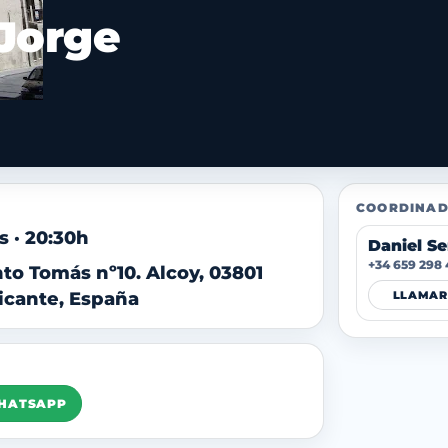
 Jorge
COORDINAD
s · 20:30h
Daniel S
+34 659 298
nto Tomás nº10. Alcoy, 03801
licante, España
LLAMAR
WHATSAPP