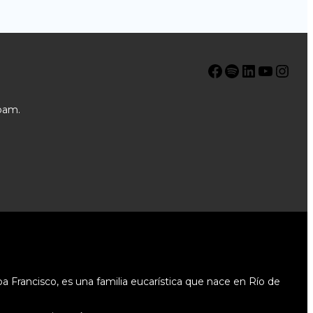
Facebook
Spotify
LinkedIn
YouTube
Instagram
pam.
 Francisco, es una familia eucarística que nace en Río de