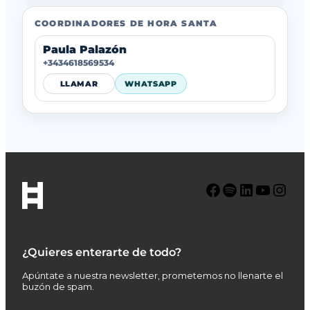
COORDINADORES DE HORA SANTA
Paula Palazón
+3434618569534
LLAMAR
WHATSAPP
Facebook
Spotify
LinkedIn
YouTube
Instagram
¿Quieres enterarte de todo?
Apúntate a nuestra newsletter, prometemos no llenarte el
buzón de spam.