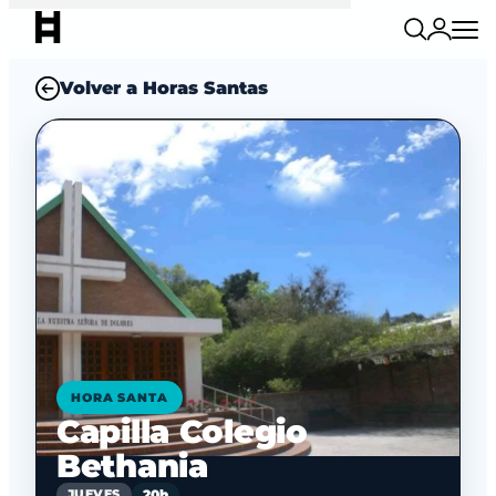
Volver a Horas Santas
HORA SANTA
Capilla Colegio
Bethania
20h
JUEVES