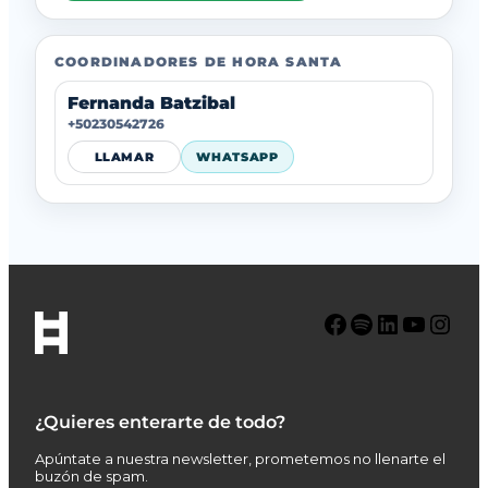
COORDINADORES DE HORA SANTA
Fernanda Batzibal
+50230542726
LLAMAR
WHATSAPP
Facebook
Spotify
LinkedIn
YouTube
Instagram
¿Quieres enterarte de todo?
Apúntate a nuestra newsletter, prometemos no llenarte el
buzón de spam.