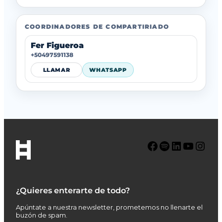
COORDINADORES DE COMPARTIRIADO
Fer Figueroa
+50497591138
LLAMAR
WHATSAPP
Facebook
Spotify
LinkedIn
YouTube
Instagram
¿Quieres enterarte de todo?
Apúntate a nuestra newsletter, prometemos no llenarte el
buzón de spam.