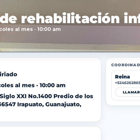
de rehabilitación in
coles al mes · 10:00 am
COORDINAD
iriado
Reina
+524626286
oles al mes · 10:00 am
LLAMAR
Siglo XXI No.1400 Predio de los
36547 Irapuato, Guanajuato,