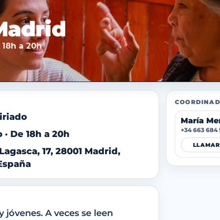
 Madrid
 18h a 20h
COORDINAD
iriado
María Men
+34 663 684
· De 18h a 20h
LLAMAR
 Lagasca, 17, 28001 Madrid,
España
y jóvenes. A veces se leen