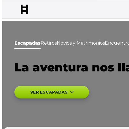
Escapadas
Retiros
Novios y Matrimonios
Encuentro
La aventura nos l
VER ESCAPADAS