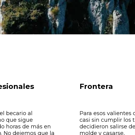
esionales
Frontera
l becario al
Para esos valientes
no que sigue
casi sin cumplir los 
o horas de más en
decidieron salirse de
o. No dejemos que la
molde y casarse,