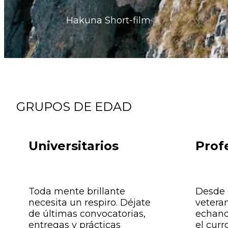
Hakuna Short-film
GRUPOS DE EDAD
Universitarios
Prof
Toda mente brillante
Desde e
necesita un respiro. Déjate
vetera
de últimas convocatorias,
echand
entregas y prácticas
el curr