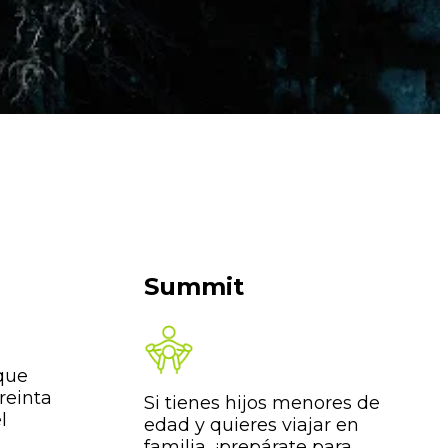
Summit
 que
treinta
Si tienes hijos menores de
l
edad y quieres viajar en
familia, ¡prepárate para