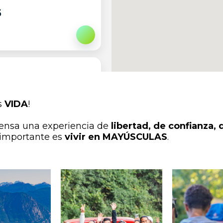
6
¡Apuntarme!
s
VIDA
!
tensa una experiencia de
libertad, de confianza, d
 importante es
vivir en MAYÚSCULAS
.
¡Apuntarme!