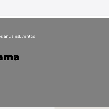
s anuales
Eventos
lama