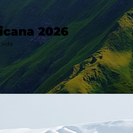
icana 2026
 vida
¡Apuntarme!
¡Apuntarme!