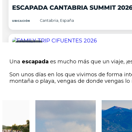
ESCAPADA CANTABRIA SUMMIT 202
Cantabria, España
UBICACIÓN
AGOSTO 2026
10-15
Una
escapada
es mucho más que un viaje, ¡e
FRONTERA
SUMMIT
Son unos días en los que vivimos de forma in
FAMILY TRIP CIFUENTES 2026
montaña o playa, vengas de donde vengas lo
Guadalajara, España
UBICACIÓN
AGOSTO 2026
14-30