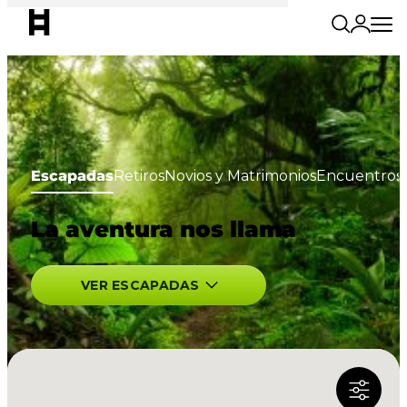
Escapadas
Retiros
Novios y Matrimonios
Encuentros 
La aventura nos llama
VER ESCAPADAS