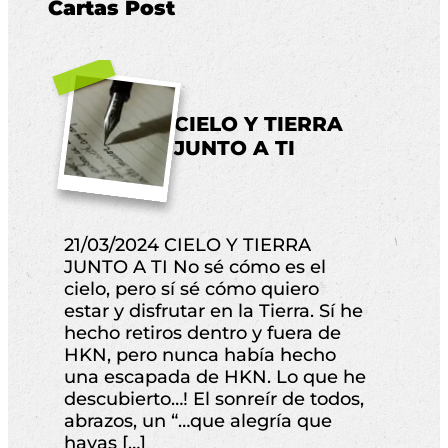
Cartas Post
CIELO Y TIERRA
JUNTO A TI
21/03/2024 CIELO Y TIERRA
21/
JUNTO A TI No sé cómo es el
las
cielo, pero sí sé cómo quiero
de 
estar y disfrutar en la Tierra. Sí he
Hak
hecho retiros dentro y fuera de
Ent
HKN, pero nunca había hecho
fam
una escapada de HKN. Lo que he
reg
descubierto…! El sonreír de todos,
su 
abrazos, un “…que alegría que
y a
hayas […]
ext