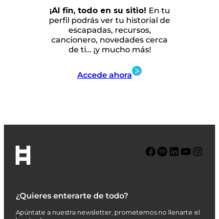
¡Al fin, todo en su sitio!
En tu
perfil podrás ver tu historial de
escapadas, recursos,
cancionero, novedades cerca
de ti… ¡y mucho más!
Accede ahora
Facebook
Spotify
LinkedIn
YouTube
Instagram
¿Quieres enterarte de todo?
Apúntate a nuestra newsletter, prometemos no llenarte el