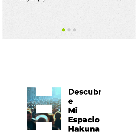
exp
dis
Descubr
e
Mi
Espacio
Hakuna