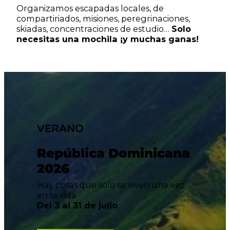
Organizamos escapadas locales, de
compartiriados, misiones, peregrinaciones,
skiadas, concentraciones de estudio…
Solo
necesitas una mochila ¡y muchas ganas!
VERANO
República Dominicana
2026
Hay cosas que solo se viven una vez
en la vida
Del 3 al 31 de julio