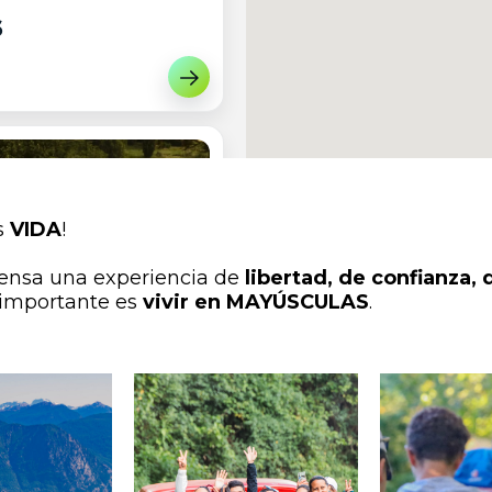
6
¡Apuntarme!
s
VIDA
!
tensa una experiencia de
libertad, de confianza, d
 importante es
vivir en MAYÚSCULAS
.
¡Apuntarme!