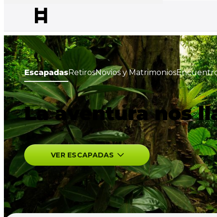
Escapadas
Retiros
Novios y Matrimonios
Encuentro
La aventura nos l
VER ESCAPADAS