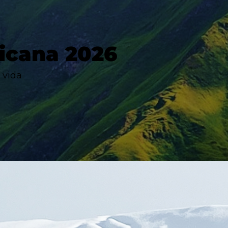
icana 2026
 vida
¡Apuntarme!
¡Apuntarme!