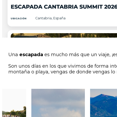
ESCAPADA CANTABRIA SUMMIT 202
Cantabria, España
UBICACIÓN
AGOSTO 2026
10-15
Una
escapada
es mucho más que un viaje, ¡e
FRONTERA
SUMMIT
Son unos días en los que vivimos de forma in
FAMILY TRIP CIFUENTES 2026
montaña o playa, vengas de donde vengas lo
Guadalajara, España
UBICACIÓN
AGOSTO 2026
14-30