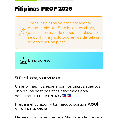
Filipinas PROF 2026
Todas las plazas de esta escapada
estan cubiertas. Si te inscribes ahora,
entraras en lista de espera. Tu plaza no
se confirma y solo podremos dartela si
se cancela una plaza.
En progreso
Sí familiaaaa,
VOLVEMOS
!
Un año más nos espera con los brazos abiertos
uno de los destinos más especiales para
nosotros..
.F I L I P I N A S
Prepara el corazón y tu macuto porque
AQUÍ
SE VIENE A VIVIR......
Llegaremos inicialmente a Manila, en la gran isla