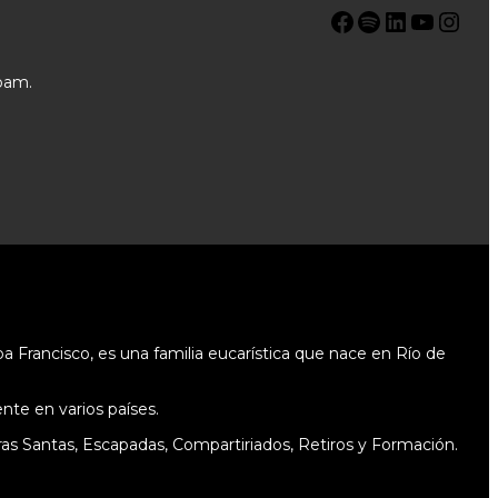
Facebook
Spotify
LinkedIn
YouTube
Instagram
pam.
 Francisco, es una familia eucarística que nace en Río de
te en varios países.
as Santas, Escapadas, Compartiriados, Retiros y Formación.