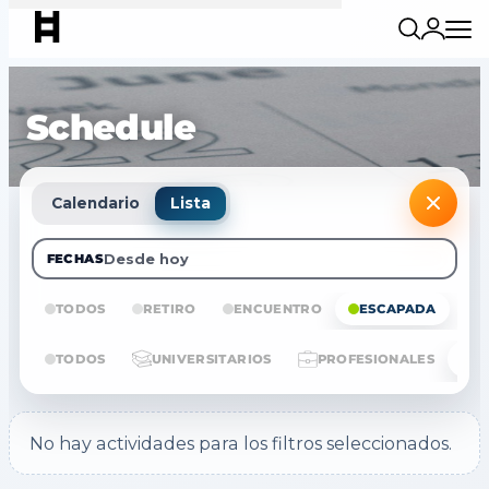
Schedule
Calendario
Lista
Desde hoy
FECHAS
TODOS
RETIRO
ENCUENTRO
ESCAPADA
E
TODOS
UNIVERSITARIOS
PROFESIONALES
No hay actividades para los filtros seleccionados.