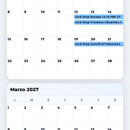
8
9
10
11
12
13
14
God Stop Europa 12-14 FEB 27
God Stop Frontera Cifuentes 12-14 FEB 27
15
16
17
18
19
20
21
God Stop Univ/Prof Cifuentes 19-21 FEB 27
22
23
24
25
26
27
28
Marzo 2027
L
M
X
J
V
S
D
1
2
3
4
5
6
7
8
9
10
11
12
13
14