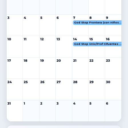
3
4
5
6
7
8
9
God Stop Frontera (con niños) Cifuentes 7-9 MAY 27
10
11
12
13
14
15
16
God Stop Univ/Prof Cifuentes 14-16 MAY 27
17
18
19
20
21
22
23
24
25
26
27
28
29
30
31
1
2
3
4
5
6