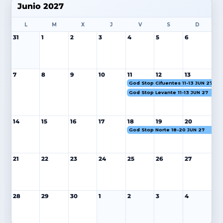
Junio 2027
L
M
X
J
V
S
D
31
1
2
3
4
5
6
7
8
9
10
11
12
13
God Stop Cifuentes 11-13 JUN 27
God Stop Levante 11-13 JUN 27
14
15
16
17
18
19
20
God Stop Norte 18-20 JUN 27
21
22
23
24
25
26
27
28
29
30
1
2
3
4