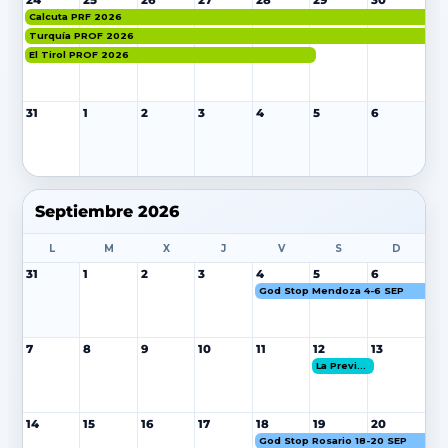
24
25
26
27
28
29
30
Calcuta PRF 2026
Turquía PROF 2026
El Tirol PROF 2026
31
1
2
3
4
5
6
Septiembre 2026
L
M
X
J
V
S
D
31
1
2
3
4
5
6
God Stop Mendoza 4-6 SEP
7
8
9
10
11
12
13
La Previa - Hakuna Group Music
14
15
16
17
18
19
20
God Stop Rosario 18-20 SEP