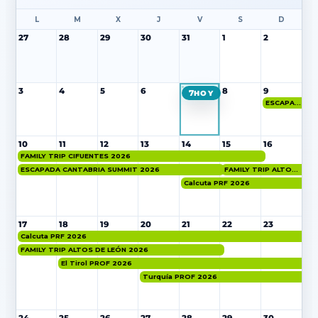
L
M
X
J
V
S
D
27
28
29
30
31
1
2
3
4
5
6
8
9
7
ESCAPADA CANTABRIA SUMMIT 2026
10
11
12
13
14
15
16
FAMILY TRIP CIFUENTES 2026
ESCAPADA CANTABRIA SUMMIT 2026
FAMILY TRIP ALTOS DE LEÓN 2026
Calcuta PRF 2026
17
18
19
20
21
22
23
Calcuta PRF 2026
FAMILY TRIP ALTOS DE LEÓN 2026
El Tirol PROF 2026
Turquía PROF 2026