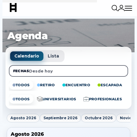
Agenda
Calendario
Lista
Desde hoy
FECHAS
TODOS
RETIRO
ENCUENTRO
ESCAPADA
E
TODOS
UNIVERSITARIOS
PROFESIONALES
Agosto 2026
Septiembre 2026
Octubre 2026
Noviemb
Agosto 2026