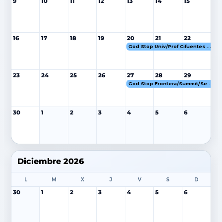
9
10
11
12
13
14
15
16
17
18
19
20
21
22
God Stop Univ/Prof Cifuentes 20-22 NOV 26
23
24
25
26
27
28
29
God Stop Frontera/Summit/Senior Cifuentes 27-29 NOV 26
30
1
2
3
4
5
6
Diciembre 2026
L
M
X
J
V
S
D
30
1
2
3
4
5
6