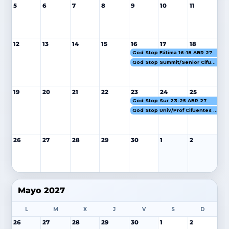
5
6
7
8
9
10
11
12
13
14
15
16
17
18
God Stop Fátima 16-18 ABR 27
God Stop Summit/Senior Cifuentes 16-18 ABR 27
19
20
21
22
23
24
25
God Stop Sur 23-25 ABR 27
God Stop Univ/Prof Cifuentes 23-25 ABR 27
26
27
28
29
30
1
2
Mayo 2027
L
M
X
J
V
S
D
26
27
28
29
30
1
2